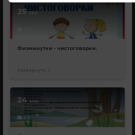
25
сен
x 10
Физминутки - чистоговорки.
Развернуть
24
мар
x 4